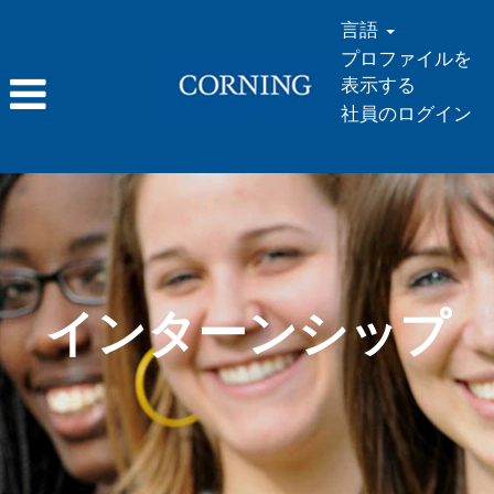
言語
プロファイルを
表示する
社員のログイン
イ
ン
タ
ー
ン
インターンシップ
シ
ッ
プ