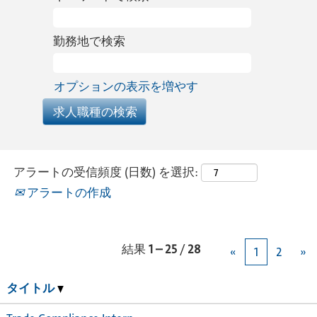
勤務地で検索
オプションの表示を増やす
アラートの受信頻度 (日数) を選択:
アラートの作成
結果
1 – 25
/
28
«
1
2
»
タイトル