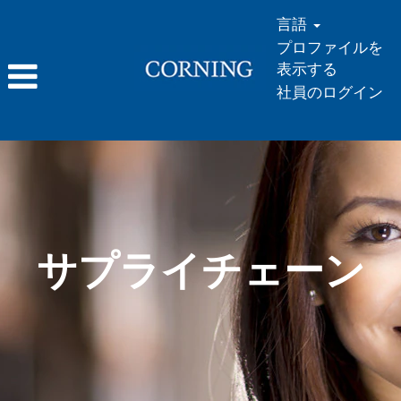
言語
プロファイルを
表示する
社員のログイン
サ
プ
ラ
イ
チ
サプライチェーン
ェ
ー
ン