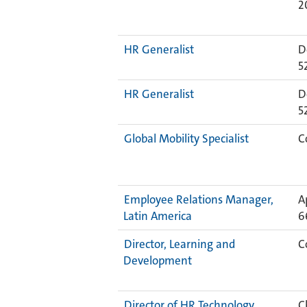
2
HR Generalist
D
5
HR Generalist
D
5
Global Mobility Specialist
C
Employee Relations Manager,
A
Latin America
6
Director, Learning and
C
Development
Director of HR Technology
C