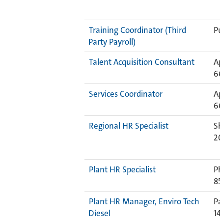
Training Coordinator (Third
P
Party Payroll)
Talent Acquisition Consultant
A
6
Services Coordinator
A
6
Regional HR Specialist
S
2
Plant HR Specialist
P
8
Plant HR Manager, Enviro Tech
P
Diesel
1