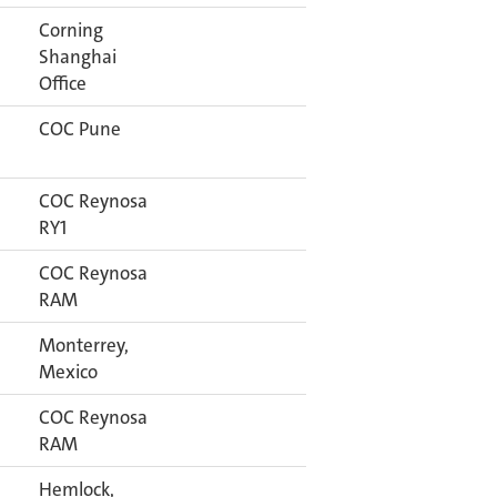
Corning
Shanghai
Office
COC Pune
COC Reynosa
RY1
COC Reynosa
RAM
Monterrey,
Mexico
COC Reynosa
RAM
Hemlock,