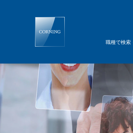
職種で検索
人
事