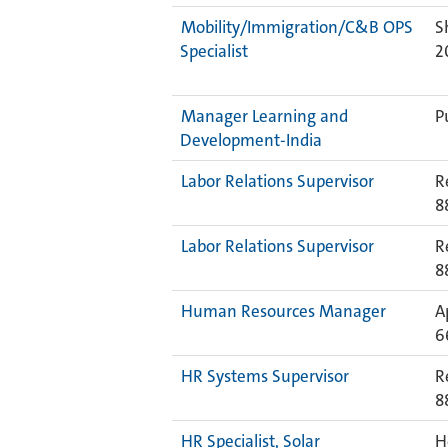
Mobility/Immigration/C&B OPS
S
Specialist
2
Manager Learning and
P
Development-India
Labor Relations Supervisor
R
8
Labor Relations Supervisor
R
8
Human Resources Manager
A
6
HR Systems Supervisor
R
8
HR Specialist, Solar
H