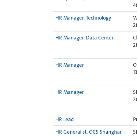
4
HR Manager, Technology
W
2
HR Manager, Data Center
C
2
HR Manager
O
1
HR Manager
S
2
HR Lead
P
HR Generalist, OCS Shanghai
S