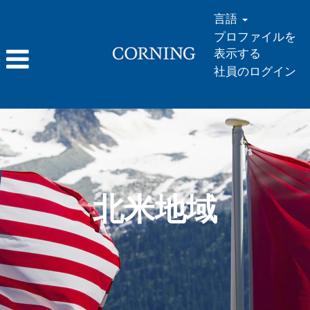
言語
プロファイルを
表示する
社員のログイン
北
米
地
域
北米地域