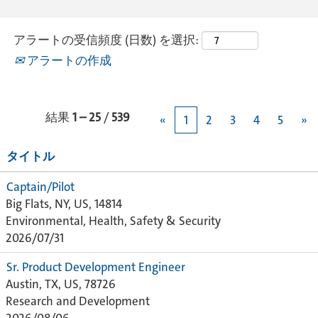
アラートの受信頻度 (日数) を選択:
アラートの作成
結果
1 – 25
/
539
«
1
2
3
4
5
»
タイトル
Captain/Pilot
Big Flats, NY, US, 14814
Environmental, Health, Safety & Security
2026/07/31
Sr. Product Development Engineer
Austin, TX, US, 78726
Research and Development