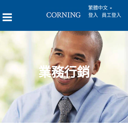
繁體中文
登入
員工登入
業
務
行
銷
業務行銷