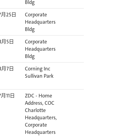
Bldg
7月25日
Corporate
Headquarters
Bldg
8月5日
Corporate
Headquarters
Bldg
8月7日
Corning Inc
Sullivan Park
7月11日
ZDC - Home
Address, COC
Charlotte
Headquarters,
Corporate
Headquarters