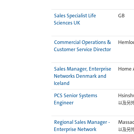
Sales Specialist Life
GB
Sciences UK
Commercial Operations &
Hemloc
Customer Service Director
Sales Manager, Enterprise
Home A
Networks Denmark and
Iceland
PCS Senior Systems
Hsinsh
Engineer
以及另外 
Regional Sales Manager -
Massac
Enterprise Network
以及另外 