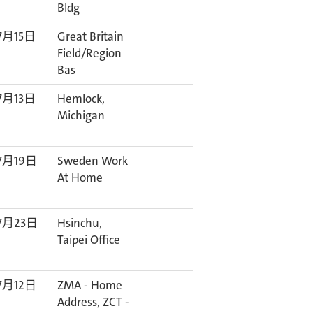
Bldg
7月15日
Great Britain
Field/Region
Bas
7月13日
Hemlock,
Michigan
7月19日
Sweden Work
At Home
7月23日
Hsinchu,
Taipei Office
7月12日
ZMA - Home
Address, ZCT -