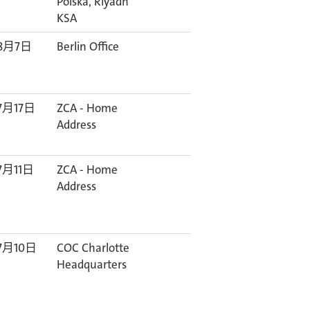
Polska, Riyadh
KSA
8月7日
Berlin Office
7月17日
ZCA - Home
Address
7月11日
ZCA - Home
Address
7月10日
COC Charlotte
Headquarters