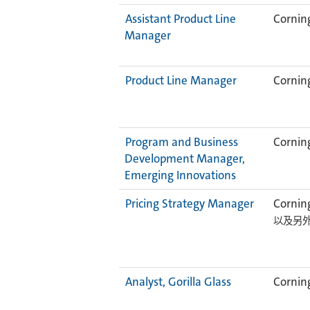
Assistant Product Line
Corning
Manager
Product Line Manager
Corning
Program and Business
Corning
Development Manager,
Emerging Innovations
Pricing Strategy Manager
Corning
以及另外 
Analyst, Gorilla Glass
Corning