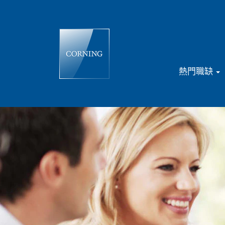
熱門職缺
業
務
行
銷