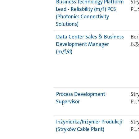
Business Technology Platform
Str
Lead - Reliability (m/f) PCS
PL,
(Photonics Connectivity
Solutions)
Data Center Sales & Business
Ber
Development Manager
以及
(m/f/d)
Process Development
Str
Supervisor
PL,
Inżynierka/Inżynier Produkcji
Str
(Stryków Cable Plant)
PL,