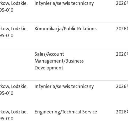
ykow, Lodzkie,
Inżynieria/serwis techniczny
202
 95-010
ykow, Lodzkie,
Komunikacja/Public Relations
202
 95-010
Sales/Account
202
Management/Business
Development
ykow, Lodzkie,
Inżynieria/serwis techniczny
202
 95-010
ykow, Lodzkie,
Engineering/Technical Service
202
 95-010