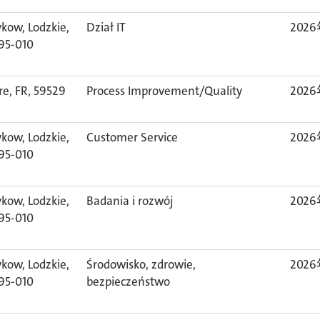
ykow, Lodzkie,
Dział IT
202
 95-010
re, FR, 59529
Process Improvement/Quality
202
ykow, Lodzkie,
Customer Service
202
 95-010
ykow, Lodzkie,
Badania i rozwój
202
 95-010
ykow, Lodzkie,
Środowisko, zdrowie,
202
 95-010
bezpieczeństwo