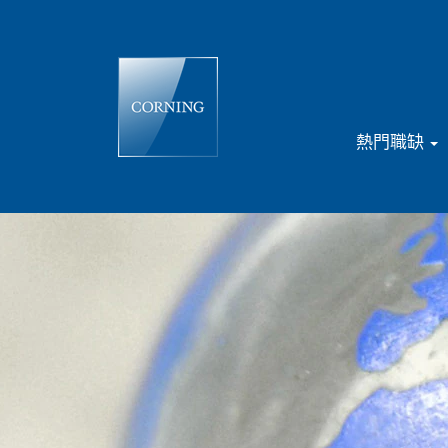
熱門職缺
歐
洲、
中
東
和
非
洲
地
區