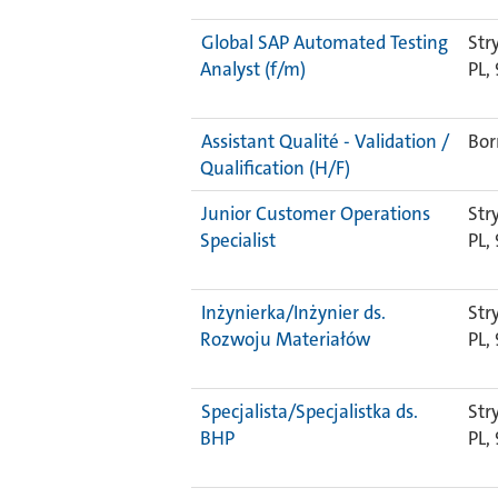
Global SAP Automated Testing
Str
Analyst (f/m)
PL,
Assistant Qualité - Validation /
Bor
Qualification (H/F)
Junior Customer Operations
Str
Specialist
PL,
Inżynierka/Inżynier ds.
Str
Rozwoju Materiałów
PL,
Specjalista/Specjalistka ds.
Str
BHP
PL,