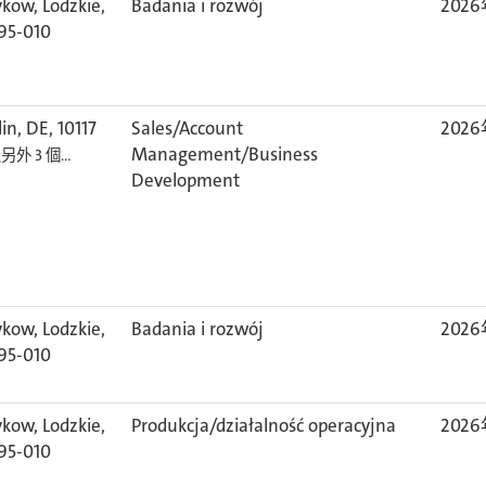
ykow, Lodzkie,
Badania i rozwój
202
 95-010
lin, DE, 10117
Sales/Account
202
Management/Business
另外 3 個…
Development
ykow, Lodzkie,
Badania i rozwój
202
 95-010
ykow, Lodzkie,
Produkcja/działalność operacyjna
202
 95-010