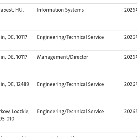
apest, HU,
Information Systems
202
lin, DE, 10117
Engineering/Technical Service
202
lin, DE, 10117
Management/Director
202
lin, DE, 12489
Engineering/Technical Service
202
ykow, Lodzkie,
Engineering/Technical Service
202
 95-010