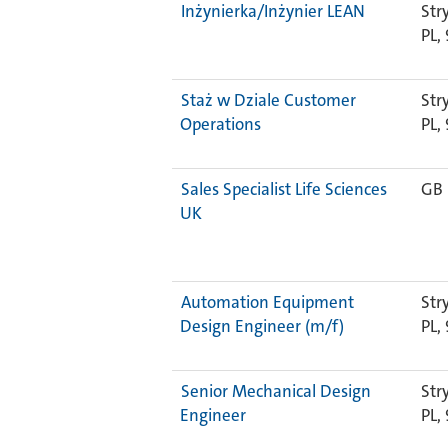
Inżynierka/Inżynier LEAN
Str
PL,
Staż w Dziale Customer
Str
Operations
PL,
Sales Specialist Life Sciences
GB
UK
Automation Equipment
Str
Design Engineer (m/f)
PL,
Senior Mechanical Design
Str
Engineer
PL,