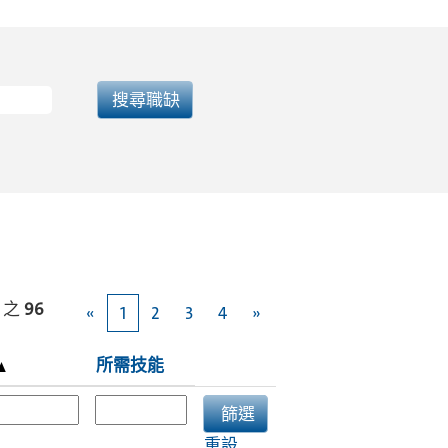
之
96
«
1
2
3
4
»
所需技能
重設