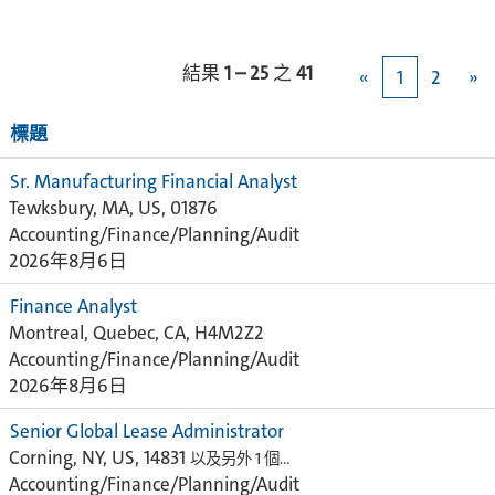
結果
1 – 25
之
41
«
1
2
»
標題
Sr. Manufacturing Financial Analyst
Tewksbury, MA, US, 01876
Accounting/Finance/Planning/Audit
2026年8月6日
Finance Analyst
Montreal, Quebec, CA, H4M2Z2
Accounting/Finance/Planning/Audit
2026年8月6日
Senior Global Lease Administrator
Corning, NY, US, 14831
以及另外 1 個…
Accounting/Finance/Planning/Audit