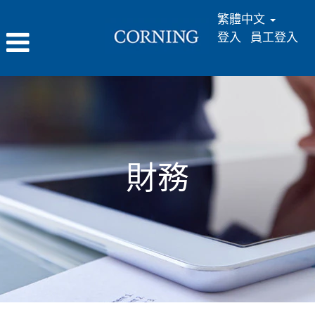
繁體中文
登入
員工登入
財
務
_zh_TW
財務