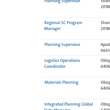
Planning Supervisor
Shan
2018
Regional SC Program
Shan
Manager
2018
Planning Supervisor
Apod
6661
Logistics Operations
Obis
Coordinator
640
Materials Planning
Obis
640
Integrated Planning Global
Obis