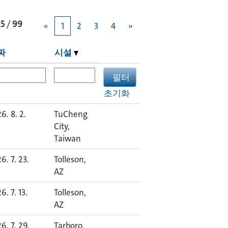
25
/
99
«
1
2
3
4
»
짜
시설
초기화
6. 8. 2.
TuCheng
City,
Taiwan
6. 7. 23.
Tolleson,
AZ
6. 7. 13.
Tolleson,
AZ
6. 7. 29.
Tarboro,