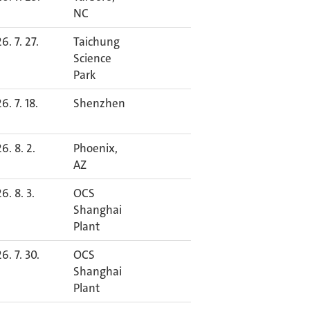
NC
6. 7. 27.
Taichung
Science
Park
6. 7. 18.
Shenzhen
6. 8. 2.
Phoenix,
AZ
6. 8. 3.
OCS
Shanghai
Plant
6. 7. 30.
OCS
Shanghai
Plant