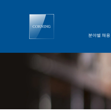
분야별 채
공
급
망
관
리