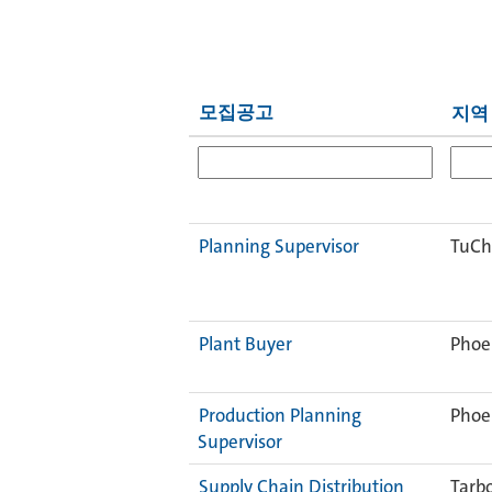
모집공고
지역
Planning Supervisor
TuCh
Plant Buyer
Phoen
Production Planning
Phoen
Supervisor
Supply Chain Distribution
Tarb