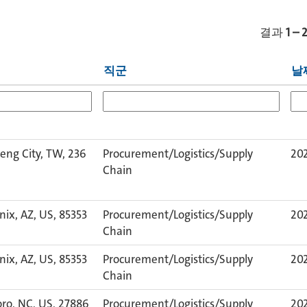
결과
1 – 
직군
날
eng City, TW, 236
Procurement/Logistics/Supply
202
Chain
ix, AZ, US, 85353
Procurement/Logistics/Supply
202
Chain
ix, AZ, US, 85353
Procurement/Logistics/Supply
202
Chain
oro, NC, US, 27886
Procurement/Logistics/Supply
202