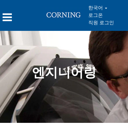
한국어
로그온
직원 로그인
엔
지
니
어
링
엔지니어링