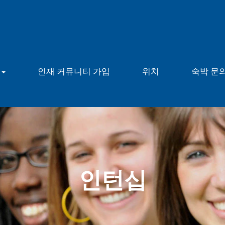
용
인재 커뮤니티 가입
위치
숙박 문
인턴십