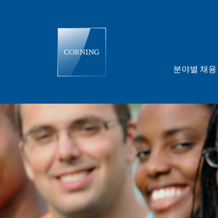
분야별 채
인
턴
십