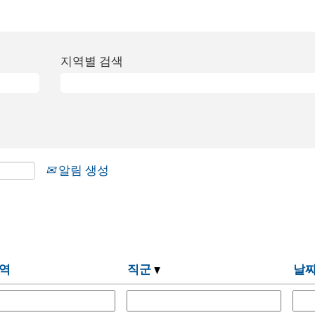
지역별 검색
알림 생성
역
직군
날