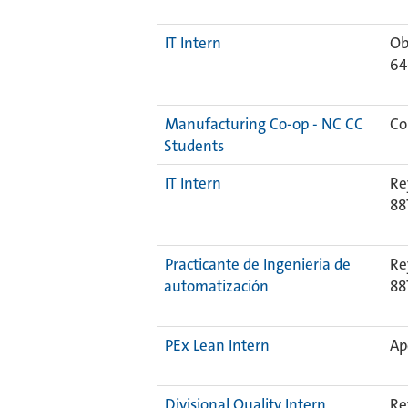
IT Intern
Ob
64
Manufacturing Co-op - NC CC
Co
Students
IT Intern
Re
88
Practicante de Ingenieria de
Re
automatización
88
PEx Lean Intern
Ap
Divisional Quality Intern
Re