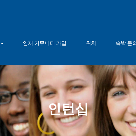
용
인재 커뮤니티 가입
위치
숙박 문
인턴십