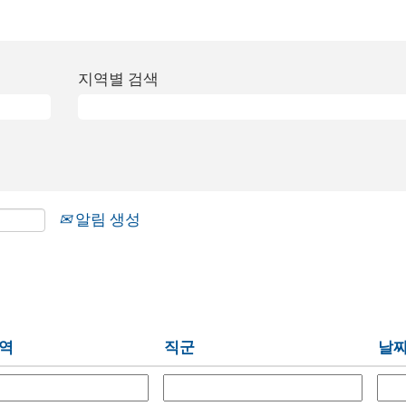
지역별 검색
알림 생성
역
직군
날