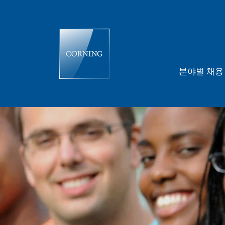
분야별 채
인
턴
십