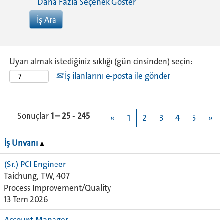
Daha Fazla Seçenek Göster
Uyarı almak istediğiniz sıklığı (gün cinsinden) seçin:
İş ilanlarını e-posta ile gönder
Sonuçlar
1 – 25
-
245
«
1
2
3
4
5
»
İş Unvanı
(Sr.) PCI Engineer
Taichung, TW, 407
Process Improvement/Quality
13 Tem 2026
Account Manager