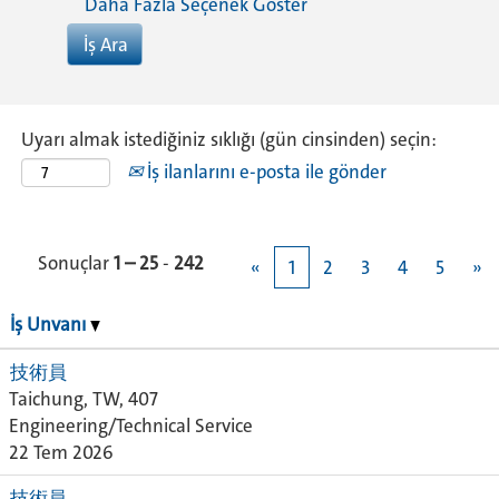
Daha Fazla Seçenek Göster
Uyarı almak istediğiniz sıklığı (gün cinsinden) seçin:
İş ilanlarını e-posta ile gönder
Sonuçlar
1 – 25
-
242
«
1
2
3
4
5
»
İş Unvanı
技術員
Taichung, TW, 407
Engineering/Technical Service
22 Tem 2026
技術員