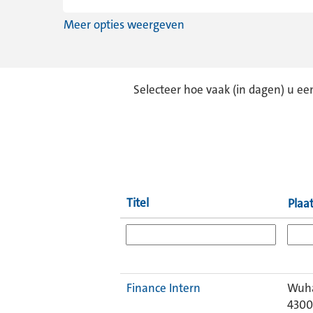
Meer opties weergeven
Selecteer hoe vaak (in dagen) u e
Titel
Plaa
Finance Intern
Wuha
430