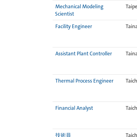
Mechanical Modeling
Taipe
Scientist
Facility Engineer
Taina
Assistant Plant Controller
Taina
Thermal Process Engineer
Taic
Financial Analyst
Taic
技術員
Taic