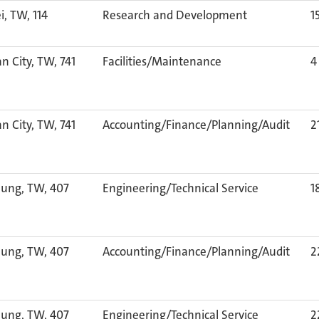
i, TW, 114
Research and Development
1
n City, TW, 741
Facilities/Maintenance
4
n City, TW, 741
Accounting/Finance/Planning/Audit
2
hung, TW, 407
Engineering/Technical Service
1
hung, TW, 407
Accounting/Finance/Planning/Audit
2
hung, TW, 407
Engineering/Technical Service
2