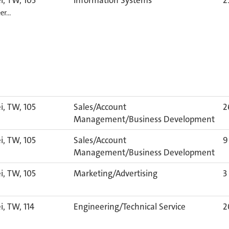
i, TW, 105
Information Systems
2
er…
i, TW, 105
Sales/Account
2
Management/Business Development
i, TW, 105
Sales/Account
9
Management/Business Development
i, TW, 105
Marketing/Advertising
3
i, TW, 114
Engineering/Technical Service
2