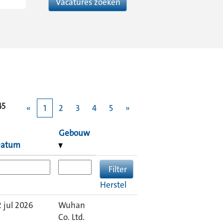
45
«
1
2
3
4
5
»
Gebouw
atum
Herstel
2 jul 2026
Wuhan
Co. Ltd.