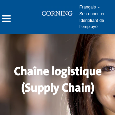
Français
Se connecter
Identifiant de
l’employé
Chaîne
logistique
(Supply
Chain)
Chaîne logistique
(Supply Chain)