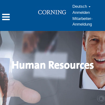
Deutsch
Anmelden
Mitarbeiter-
Anmeldung
Human
Resources_de_DE
Human Resources