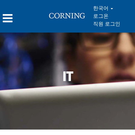
한국어
로그온
직원 로그인
IT_ko_KR
IT