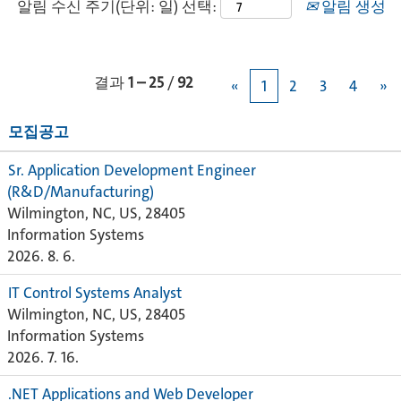
알림 수신 주기(단위: 일) 선택:
알림 생성
결과
1 – 25
/
92
«
1
2
3
4
»
모집공고
Sr. Application Development Engineer
(R&D/Manufacturing)
Wilmington, NC, US, 28405
Information Systems
2026. 8. 6.
IT Control Systems Analyst
Wilmington, NC, US, 28405
Information Systems
2026. 7. 16.
.NET Applications and Web Developer