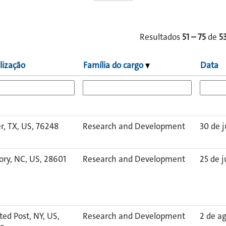
Resultados
51 – 75
de
5
lização
Família do cargo
Data
er, TX, US, 76248
Research and Development
30 de j
ory, NC, US, 28601
Research and Development
25 de j
ted Post, NY, US,
Research and Development
2 de a