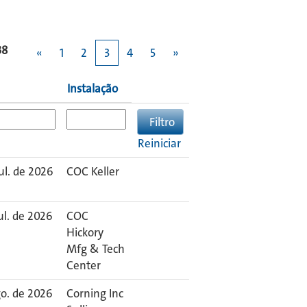
38
«
1
2
3
4
5
»
Instalação
Reiniciar
ul. de 2026
COC Keller
ul. de 2026
COC
Hickory
Mfg & Tech
Center
go. de 2026
Corning Inc