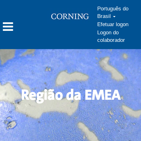
Português do
Brasil
Efetuar logon
Logon do
colaborador
Região
da
EMEA
Região da EMEA