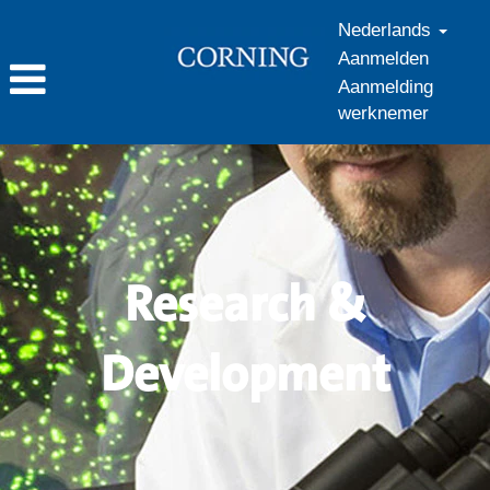
Nederlands
Aanmelden
Aanmelding
werknemer
Research
&
Development_nl_NL
Research &
Development