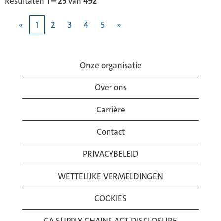
Resultaten
1 – 25
van
492
«
1
2
3
4
5
»
Onze organisatie
Over ons
Carrière
Contact
PRIVACYBELEID
WETTELIJKE VERMELDINGEN
COOKIES
CA SUPPLY CHAINS ACT DISCLOSURE