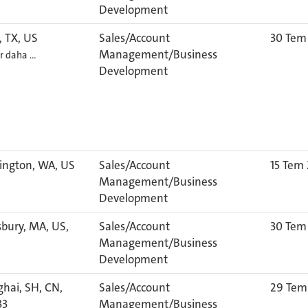
Development
, TX, US
Sales/Account
30 Tem
Management/Business
er daha …
Development
ngton, WA, US
Sales/Account
15 Tem
Management/Business
Development
bury, MA, US,
Sales/Account
30 Tem
6
Management/Business
Development
hai, SH, CN,
Sales/Account
29 Tem
33
Management/Business