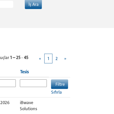
uçlar
1 – 25
-
45
«
1
2
»
Tesis
Sıfırla
 2026
iBwave
Solutions