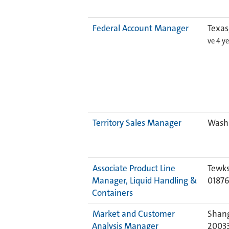
Federal Account Manager
Texas
ve 4 y
Territory Sales Manager
Washi
Associate Product Line
Tewks
Manager, Liquid Handling &
0187
Containers
Market and Customer
Shang
Analysis Manager
2003