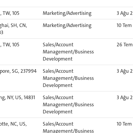
i, TW, 105
Marketing/Advertising
3 Ağu 
hai, SH, CN,
Marketing/Advertising
10 Tem
33
i, TW, 105
Sales/Account
26 Tem
Management/Business
Development
pore, SG, 237994
Sales/Account
3 Ağu 
Management/Business
Development
ng, NY, US, 14831
Sales/Account
3 Ağu 
Management/Business
Development
otte, NC, US,
Sales/Account
10 Tem
6
Management/Business