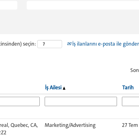
cinsinden) seçin:
İş ilanlarını e-posta ile gönder
Son
İş Ailesi
Tarih
eal, Quebec, CA,
Marketing/Advertising
27 Tem
Z2