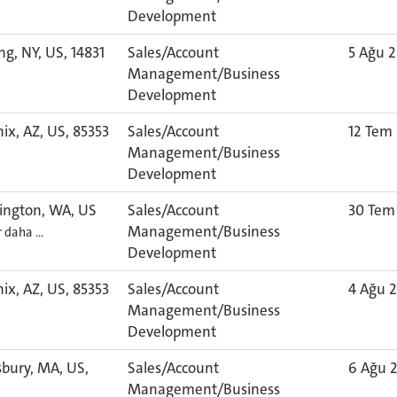
Development
ng, NY, US, 14831
Sales/Account
5 Ağu 
Management/Business
Development
ix, AZ, US, 85353
Sales/Account
12 Tem
Management/Business
Development
ngton, WA, US
Sales/Account
30 Tem
Management/Business
er daha …
Development
ix, AZ, US, 85353
Sales/Account
4 Ağu 
Management/Business
Development
bury, MA, US,
Sales/Account
6 Ağu 
6
Management/Business