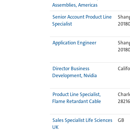
Assemblies, Americas
Senior Account Product Line
Shang
Specialist
2018
Application Engineer
Shang
2018
Director Business
Calif
Development, Nvidia
Product Line Specialist,
Charl
Flame Retardant Cable
2821
Sales Specialist Life Sciences
GB
UK