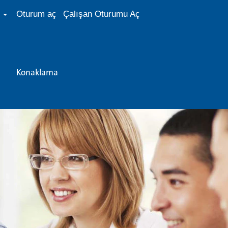
e
Oturum aç
Çalışan Oturumu Aç
Konaklama