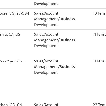
Development
pore, SG, 237994
Sales/Account
10 Tem
Management/Business
Development
ornia, CA, US
Sales/Account
11 Tem
Management/Business
Development
US
Sales/Account
11 Tem
ve 7 yer daha …
Management/Business
Development
hen, GD, CN,
Sales/Account
22 Tem