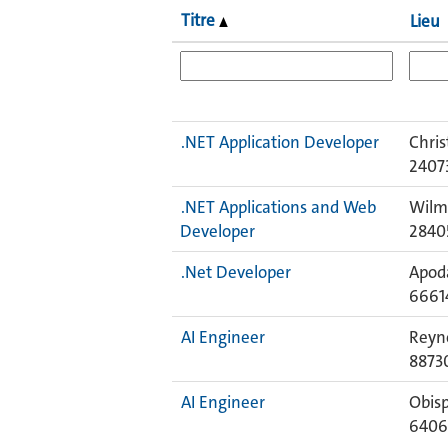
Titre
Lieu
.NET Application Developer
Chris
2407
.NET Applications and Web
Wilm
Developer
2840
.Net Developer
Apod
6661
AI Engineer
Reyn
8873
AI Engineer
Obis
640