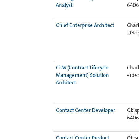
Analyst
640
Chief Enterprise Architect
Charl
+1 de 
CLM (Contract Lifecycle
Charl
Management) Solution
+1 de 
Architect
Contact Center Developer
Obis
640
Contact Center Product
Obis