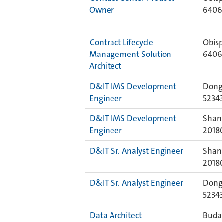
Owner
640
Contract Lifecycle
Obis
Management Solution
640
Architect
D&IT IMS Development
Dong
Engineer
5234
D&IT IMS Development
Shan
Engineer
2018
D&IT Sr. Analyst Engineer
Shan
2018
D&IT Sr. Analyst Engineer
Dong
5234
Data Architect
Budap