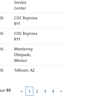
Service
Center
026
COC Reynosa
RY1
026
COC Reynosa
RY1
026
Monterrey
Obispado,
Mexico
026
Tolleson, AZ
sur
93
«
1
2
3
4
»