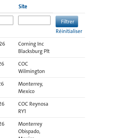
Site
Réinitialiser
026
Corning Inc
Blacksburg Plt
26
COC
Wilmington
26
Monterrey,
Mexico
026
COC Reynosa
RY1
026
Monterrey
Obispado,