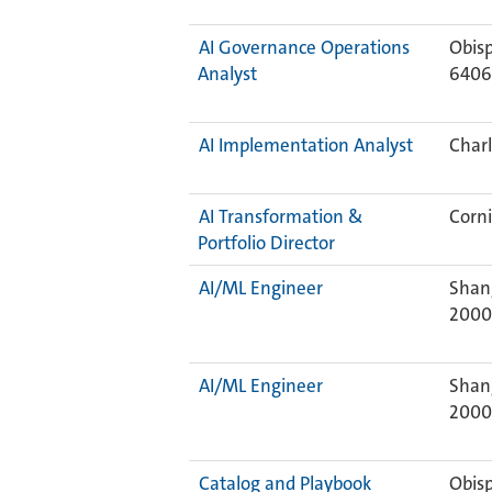
AI Governance Operations
Obis
Analyst
640
AI Implementation Analyst
Charl
AI Transformation &
Corni
Portfolio Director
AI/ML Engineer
Shan
2000
AI/ML Engineer
Shan
2000
Catalog and Playbook
Obis