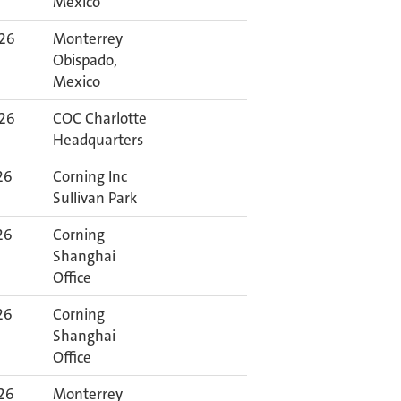
Mexico
026
Monterrey
Obispado,
Mexico
026
COC Charlotte
Headquarters
26
Corning Inc
Sullivan Park
26
Corning
Shanghai
Office
26
Corning
Shanghai
Office
026
Monterrey