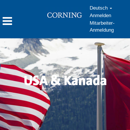
Deutsch
Anmelden
Mitarbeiter-
Anmeldung
USA
&
Kanada
USA & Kanada