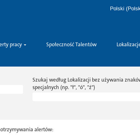
Polski (Pols
erty pracy
Społeczność Talentów
Lokalizacj
Szukaj według Lokalizacji bez używania znak
specjalnych (np. "ł", "ó", "ź")
 otrzymywania alertów: