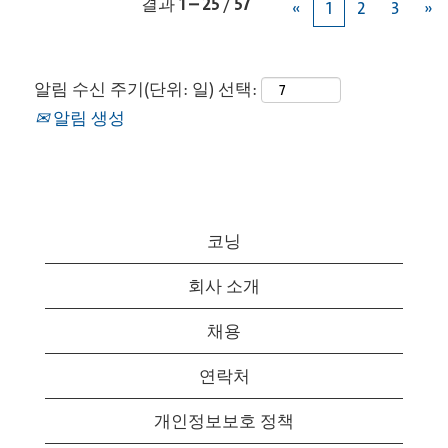
결과
1 – 25
/
57
«
1
2
3
»
알림 수신 주기(단위: 일) 선택:
알림 생성
코닝
회사 소개
채용
연락처
개인정보보호 정책