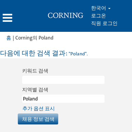
한국어
로그온
직원 로그인
(현
홈
|
Corning의 Poland
재
페
다음에 대한 검색 결과:
"Poland".
이
지)
키워드 검색
지역별 검색
추가 옵션 표시