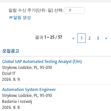
알림 수신 주기(단위: 일) 선택:
알림 생성
결과
1 – 25
/
57
«
1
2
3
»
모집공고
Global SAP Automated Testing Analyst (f/m)
Strykow, Lodzkie, PL, 95-010
Dział IT
2026. 8. 9.
Automation System Engineer
Strykow, Lodzkie, PL, 95-010
Badania i rozwój
2026. 8. 8.