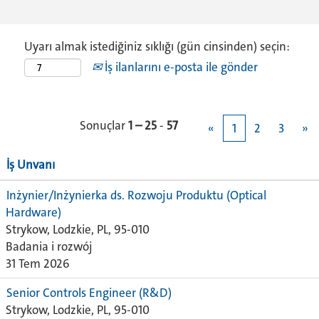
Uyarı almak istediğiniz sıklığı (gün cinsinden) seçin:
İş ilanlarını e-posta ile gönder
Sonuçlar
1 – 25
-
57
«
1
2
3
»
İş Unvanı
Inżynier/Inżynierka ds. Rozwoju Produktu (Optical
Hardware)
Strykow, Lodzkie, PL, 95-010
Badania i rozwój
31 Tem 2026
Senior Controls Engineer (R&D)
Strykow, Lodzkie, PL, 95-010