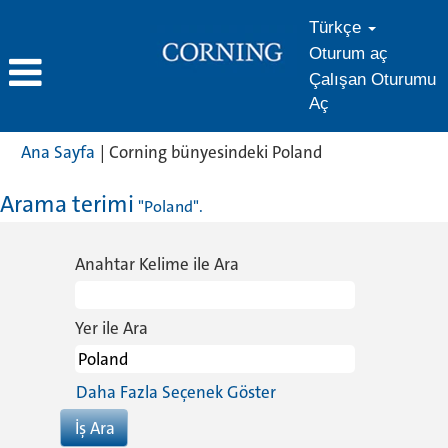
Türkçe
Oturum aç
Çalışan Oturumu
Aç
(mevcut
Ana Sayfa
|
Corning bünyesindeki Poland
sayfa)
Arama terimi
"Poland".
Anahtar Kelime ile Ara
Yer ile Ara
Daha Fazla Seçenek Göster