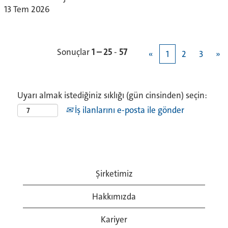
13 Tem 2026
Sonuçlar
1 – 25
-
57
«
1
2
3
»
Uyarı almak istediğiniz sıklığı (gün cinsinden) seçin:
İş ilanlarını e-posta ile gönder
Şirketimiz
Hakkımızda
Kariyer