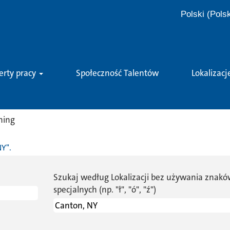
Polski (Pols
erty pracy
Społeczność Talentów
Lokalizacj
(bieżąca
ning
strona)
Y".
Szukaj według Lokalizacji bez używania znak
specjalnych (np. "ł", "ó", "ź")