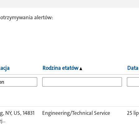
 otrzymywania alertów:
zacja
Rodzina etatów
Data
g, NY, US, 14831
Engineering/Technical Service
25 li
ej…