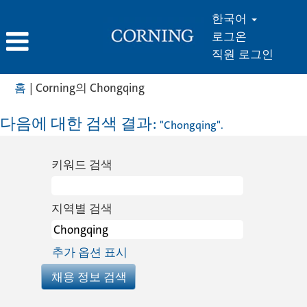
한국어
로그온
직원 로그인
(현
홈
|
Corning의 Chongqing
재
페
다음에 대한 검색 결과:
"Chongqing".
이
지)
키워드 검색
지역별 검색
추가 옵션 표시