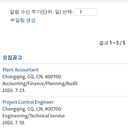
알림 수신 주기(단위: 일) 선택:
알림 생성
결과
1 – 5
/
5
모집공고
Plant Accountant
Chongqing, CQ, CN, 400700
Accounting/Finance/Planning/Audit
2026. 7. 23.
Project Control Engineer
Chongqing, CQ, CN, 400700
Engineering/Technical Service
2026. 7. 10.