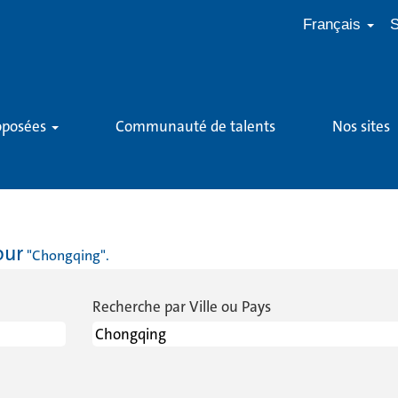
Français
S
roposées
Communauté de talents
Nos sites
page
ctuelle)
our
"Chongqing".
Recherche par Ville ou Pays