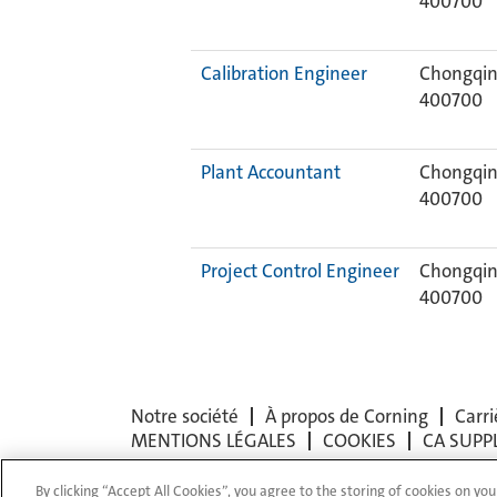
400700
Calibration Engineer
Chongqin
400700
Plant Accountant
Chongqin
400700
Project Control Engineer
Chongqin
400700
Notre société
À propos de Corning
Carri
MENTIONS LÉGALES
COOKIES
CA SUPP
By clicking “Accept All Cookies”, you agree to the storing of cookies on you