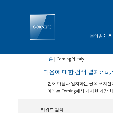
분야별 채
(현
홈
|
Corning의 Italy
재
페
다음에 대한 검색 결과:
"Italy"
이
지)
현재 다음과 일치하는 공석 포지션이
아래는 Corning에서 게시한 가장 
키워드 검색