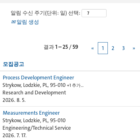
알림 수신 주기(단위: 일) 선택:
알림 생성
결과
1 – 25
/
59
«
1
2
3
»
모집공고
Process Development Engineer
Strykow, Lodzkie, PL, 95-010
+1 추가…
Research and Development
2026. 8. 5.
Measurements Engineer
Strykow, Lodzkie, PL, 95-010
Engineering/Technical Service
2026. 7. 17.