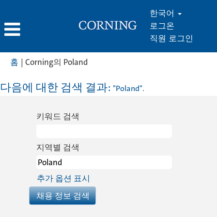
한국어
로그온
직원 로그인
(현
홈
|
Corning의 Poland
재
페
다음에 대한 검색 결과:
"Poland".
이
지)
키워드 검색
지역별 검색
추가 옵션 표시