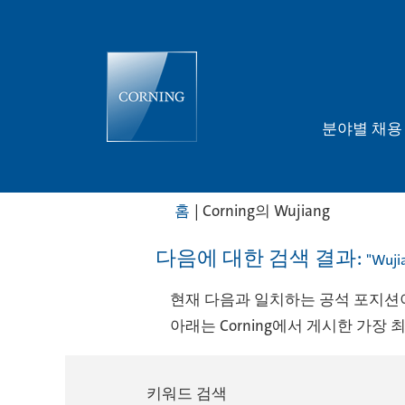
분야별 채
(현
홈
|
Corning의 Wujiang
재
페
다음에 대한 검색 결과:
"Wuji
이
지)
현재 다음과 일치하는 공석 포지션이
아래는 Corning에서 게시한 가장 
키워드 검색