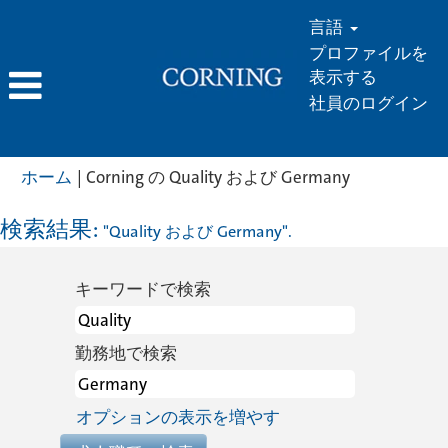
言語
プロファイルを
表示する
社員のログイン
(現
ホーム
|
Corning の Quality および Germany
在
の
検索結果:
"Quality および Germany".
ペ
ー
キーワードで検索
ジ)
勤務地で検索
オプションの表示を増やす