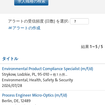
アラートの受信頻度 (日数) を選択:
アラートの作成
結果
1 – 5
/
5
タイトル
Environmental Product Compliance Specialist (m/f/d)
Strykow, Lodzkie, PL, 95-010
+ 他 1 カ所…
Environmental, Health, Safety & Security
2026/07/28
Process Engineer Micro-Optics (m/f/d)
Berlin, DE, 12489