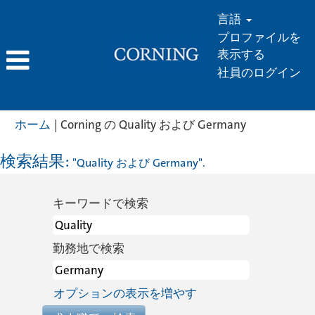
言語
プロファイルを
表示する
社員のログイン
(現
ホーム
|
Corning の Quality および Germany
在
の
検索結果:
"Quality および Germany".
ペ
ー
キーワードで検索
ジ)
勤務地で検索
オプションの表示を増やす