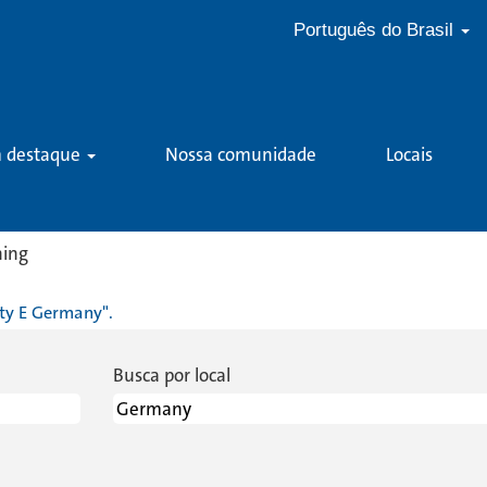
Português do Brasil
m destaque
Nossa comunidade
Locais
(página
ning
atual)
ty E Germany".
Busca por local