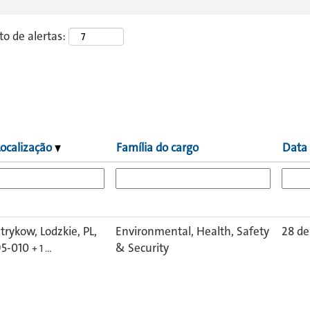
o de alertas:
Localização
Família do cargo
Data
trykow, Lodzkie, PL,
Environmental, Health, Safety
28 de
95-010
& Security
+ 1 …