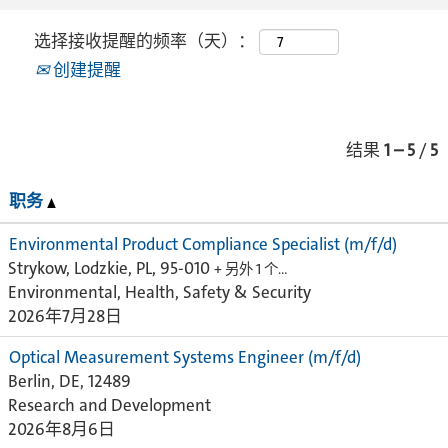
选择接收提醒的频率（天）：
创建提醒
结果
1 – 5
/
5
职务
Environmental Product Compliance Specialist (m/f/d)
Strykow, Lodzkie, PL, 95-010
+ 另外 1 个…
Environmental, Health, Safety & Security
2026年7月28日
Optical Measurement Systems Engineer (m/f/d)
Berlin, DE, 12489
Research and Development
2026年8月6日