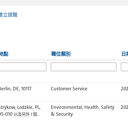
建立提醒
地點
職位類別
日
Berlin, DE, 10117
Customer Service
20
Strykow, Lodzkie, PL,
Environmental, Health, Safety
20
95-010
& Security
以及另外 1 個…