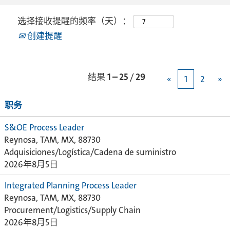
选择接收提醒的频率（天）：
创建提醒
结果
1 – 25
/
29
«
1
2
»
职务
S&OE Process Leader
Reynosa, TAM, MX, 88730
Adquisiciones/Logística/Cadena de suministro
2026年8月5日
Integrated Planning Process Leader
Reynosa, TAM, MX, 88730
Procurement/Logistics/Supply Chain
2026年8月5日