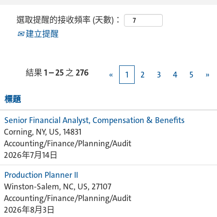
選取提醒的接收頻率 (天數)：
建立提醒
結果
1 – 25
之
276
«
1
2
3
4
5
»
標題
Senior Financial Analyst, Compensation & Benefits
Corning, NY, US, 14831
Accounting/Finance/Planning/Audit
2026年7月14日
Production Planner II
Winston-Salem, NC, US, 27107
Accounting/Finance/Planning/Audit
2026年8月3日