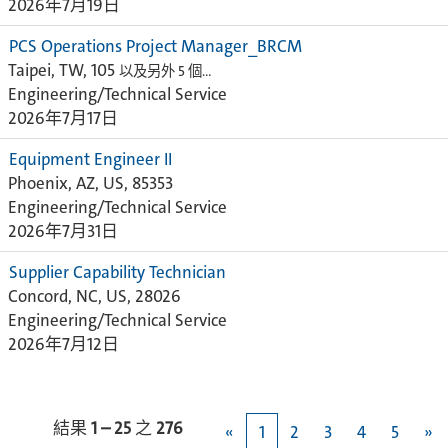
2026年7月19日
PCS Operations Project Manager_BRCM
Taipei, TW, 105
以及另外 5 個…
Engineering/Technical Service
2026年7月17日
Equipment Engineer II
Phoenix, AZ, US, 85353
Engineering/Technical Service
2026年7月31日
Supplier Capability Technician
Concord, NC, US, 28026
Engineering/Technical Service
2026年7月12日
結果
1 – 25
之
276
«
1
2
3
4
5
»