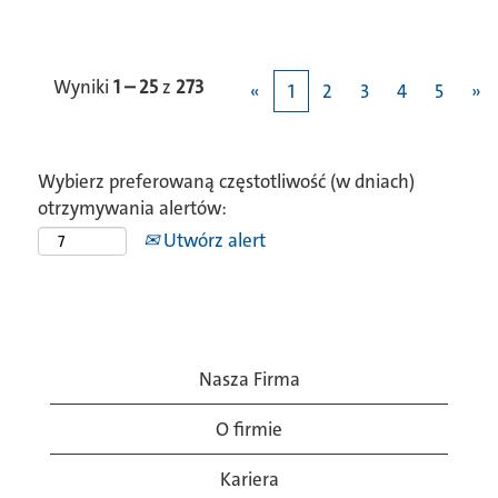
Wyniki
1 – 25
z
273
«
1
2
3
4
5
»
Wybierz preferowaną częstotliwość (w dniach)
otrzymywania alertów:
Utwórz alert
Nasza Firma
O firmie
Kariera