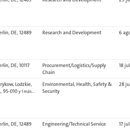
erlin, DE, 12489
Research and Development
6 ag
rlin, DE, 10117
Procurement/Logistics/Supply
18 ju
Chain
trykow, Lodzkie,
Environmental, Health, Safety &
28 ju
L, 95-010
Security
y 1 más…
erlin, DE, 12489
Engineering/Technical Service
17 ju