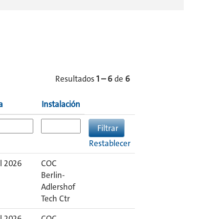
Resultados
1 – 6
de
6
a
Instalación
Restablecer
l 2026
COC
Berlin-
Adlershof
Tech Ctr
l 2026
COC