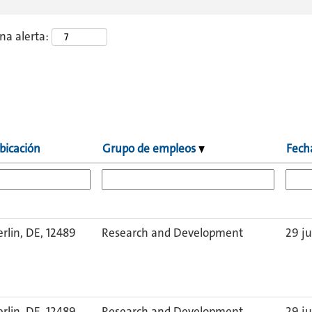
una alerta:
bicación
Grupo de empleos
Fech
erlin, DE, 12489
Research and Development
29 ju
erlin, DE, 12489
Research and Development
29 ju