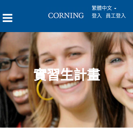
繁體中文
登入
員工登入
實
習
生
計
畫
實習生計畫