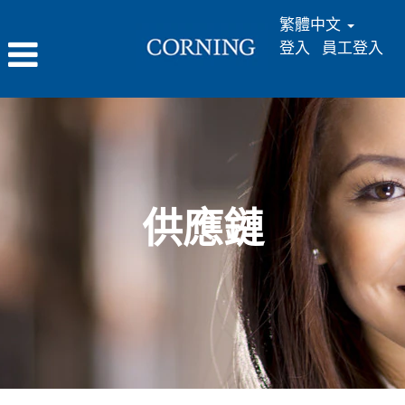
繁體中文
登入
員工登入
供
應
鏈
供應鏈