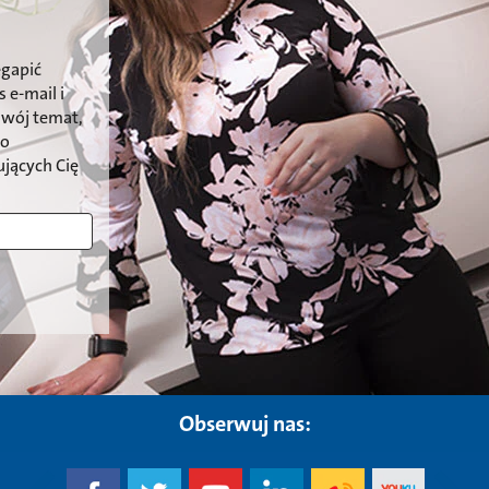
egapić
 e-mail i
swój temat,
 o
jących Cię
Obserwuj nas: