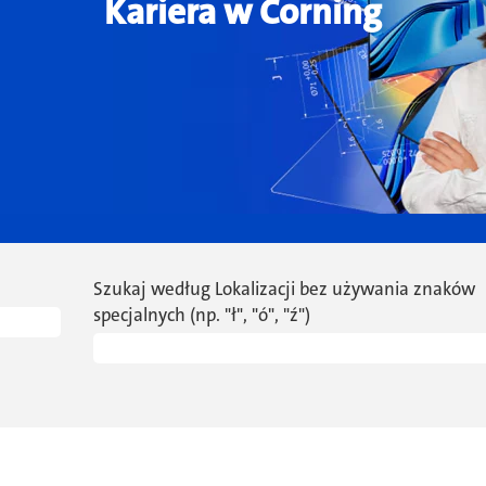
Kariera w Corning
Szukaj według Lokalizacji bez używania znaków
specjalnych (np. "ł", "ó", "ź")