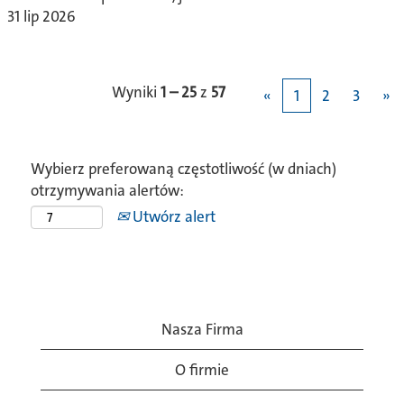
31 lip 2026
Wyniki
1 – 25
z
57
«
1
2
3
»
Wybierz preferowaną częstotliwość (w dniach)
otrzymywania alertów:
Utwórz alert
Nasza Firma
O firmie