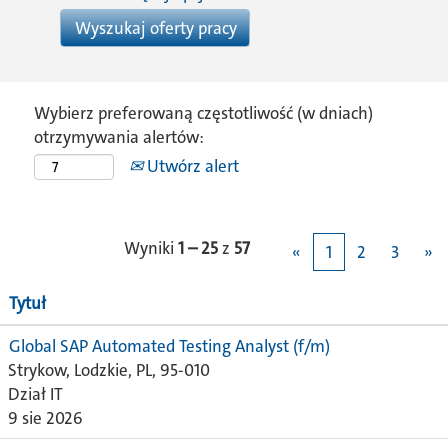
Wybierz preferowaną częstotliwość (w dniach)
otrzymywania alertów:
Utwórz alert
Wyniki
1 – 25
z
57
«
1
2
3
»
Tytuł
Global SAP Automated Testing Analyst (f/m)
Strykow, Lodzkie, PL, 95-010
Dział IT
9 sie 2026