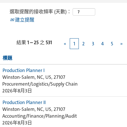
選取提醒的接收頻率 (天數)：
建立提醒
結果
1 – 25
之
531
«
1
2
3
4
5
»
標題
Production Planner I
Winston-Salem, NC, US, 27107
Procurement/Logistics/Supply Chain
2026年8月3日
Production Planner II
Winston-Salem, NC, US, 27107
Accounting/Finance/Planning/Audit
2026年8月3日